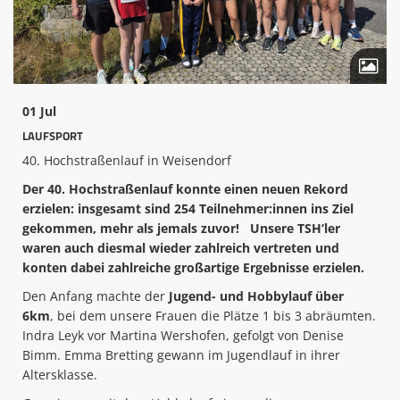
Mitglied werden
Archive
TSH Fan Shop
01 Jul
LAUFSPORT
Sportpartner act.3
40. Hochstraßenlauf in Weisendorf
Sportler/Mannschaft des Jahres
Der 40. Hochstraßenlauf konnte einen neuen Rekord
erzielen: insgesamt sind 254 Teilnehmer:innen ins Ziel
Safe Sport
gekommen, mehr als jemals zuvor! Unsere TSH‘ler
Spenden
waren auch diesmal wieder zahlreich vertreten und
konten dabei zahlreiche großartige Ergebnisse erzielen.
Kids Fun-Sport-Tage
Den Anfang machte der
Jugend- und Hobbylauf über
6km
, bei dem unsere Frauen die Plätze 1 bis 3 abräumten.
Wettkampfergebnisse LS 2025
Indra Leyk vor Martina Wershofen, gefolgt von Denise
Bimm. Emma Bretting gewann im Jugendlauf in ihrer
Altersklasse.