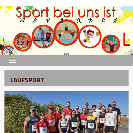
Home
LAUFSPORT
Sportprogramm
Abteilungen
Terminkalender
Verein
Sportstätten