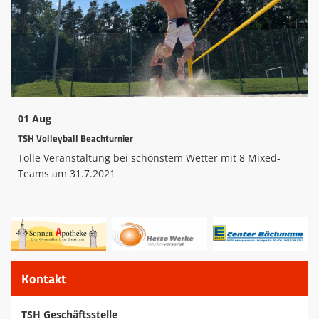
Mitglied werden
Archive
TSH Fan Shop
Sportpartner act.3
01 Aug
Sportler/Mannschaft des Jahres
TSH Volleyball Beachturnier
Tolle Veranstaltung bei schönstem Wetter mit 8 Mixed-
Safe Sport
Teams am 31.7.2021
Spenden
Kids Fun-Sport-Tage
Wettkampfergebnisse LS 2025
Kontakt
TSH Geschäftsstelle