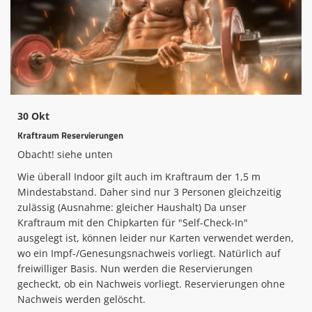
Mitglied werden
Archive
TSH Fan Shop
Sportpartner act.3
30 Okt
Kraftraum Reservierungen
Sportler/Mannschaft des Jahres
Obacht! siehe unten
Safe Sport
Wie überall Indoor gilt auch im Kraftraum der 1,5 m
Spenden
Mindestabstand. Daher sind nur 3 Personen gleichzeitig
zulässig (Ausnahme: gleicher Haushalt) Da unser
Kids Fun-Sport-Tage
Kraftraum mit den Chipkarten für "Self-Check-In"
ausgelegt ist, können leider nur Karten verwendet werden,
Wettkampfergebnisse LS 2025
wo ein Impf-/Genesungsnachweis vorliegt. Natürlich auf
freiwilliger Basis. Nun werden die Reservierungen
gecheckt, ob ein Nachweis vorliegt. Reservierungen ohne
Nachweis werden gelöscht.