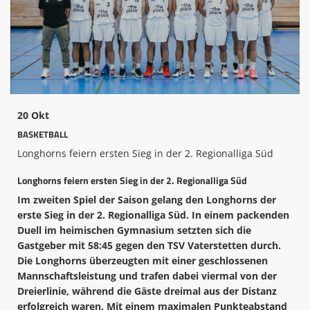
Mitglied werden
Archive
TSH Fan Shop
Sportpartner act.3
20 Okt
BASKETBALL
Sportler/Mannschaft des Jahres
Longhorns feiern ersten Sieg in der 2. Regionalliga Süd
Safe Sport
Longhorns feiern ersten Sieg in der 2. Regionalliga Süd
Spenden
Im zweiten Spiel der Saison gelang den Longhorns der
erste Sieg in der 2. Regionalliga Süd. In einem packenden
Kids Fun-Sport-Tage
Duell im heimischen Gymnasium setzten sich die
Gastgeber mit 58:45 gegen den TSV Vaterstetten durch.
Wettkampfergebnisse LS 2025
Die Longhorns überzeugten mit einer geschlossenen
Mannschaftsleistung und trafen dabei viermal von der
Dreierlinie, während die Gäste dreimal aus der Distanz
erfolgreich waren. Mit einem maximalen Punkteabstand