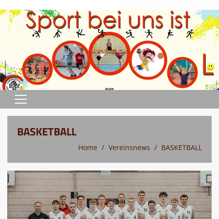
Home
BASKETBALL
Sportprogramm
Home
Vereinsnews
BASKETBALL
Abteilungen
Terminkalender
Verein
Sportstätten