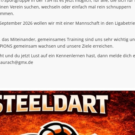
Sportgruppe in der TSH ist es jetzt möglich, für alle, die sich für
einen Verein suchen, wechseln oder einfach mal rein schnuppern
kommen.
September 2026 wollen wir mit einer Mannschaft in den Ligabetri
, das Miteinander, gemeinsames Training sind uns sehr wichtig u
RPIONS gemeinsam wachsen und unsere Ziele erreichen.
ht und du jetzt Lust auf ein Kennenlernen hast, dann melde dich 
enaurach@gmx.de